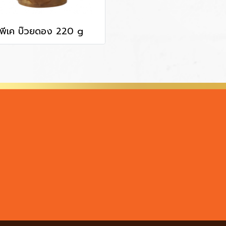
พีเค บ๊วยดอง 220 g